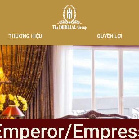
THƯƠNG HIỆU
QUYỀN LỢI
Emperor/Empres