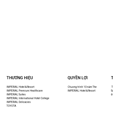
THƯƠNG HIỆU
QUYỀN LỢI
IMPERIAL Hotel & Resort
Chương trình 10 năm The
T
IMPERIAL Premium Healthcare
IMPERIAL Hotel & Resort
S
IMPERIAL Suites
Đ
IMPERIAL International Hotel College
IMPERIAL Delicacies
TOYOTA