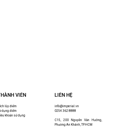
THÀNH VIÊN
LIÊN HỆ
ích lũy điểm
info@imperial.vn
ử dụng điểm
0254 362 8888
iều khoản sử dụng
C15, 200 Nguyễn Văn Hưởng,
Phường An Khánh, TP.HCM