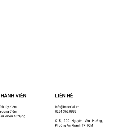
THÀNH VIÊN
LIÊN HỆ
ích lũy điểm
info@imperial.vn
ử dụng điểm
0254 362 8888
iều khoản sử dụng
C15, 200 Nguyễn Văn Hưởng,
Phường An Khánh, TP.HCM