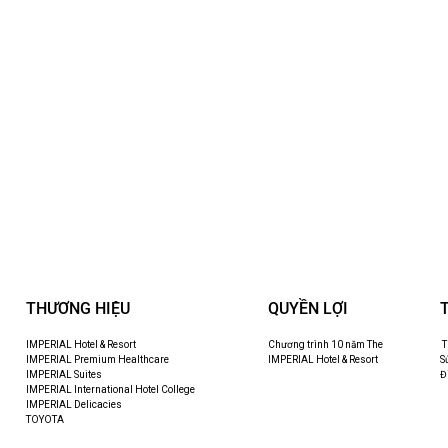
THƯƠNG HIỆU
QUYỀN LỢI
IMPERIAL Hotel & Resort
Chương trình 10 năm The
T
IMPERIAL Premium Healthcare
IMPERIAL Hotel & Resort
S
IMPERIAL Suites
Đ
IMPERIAL International Hotel College
IMPERIAL Delicacies
TOYOTA