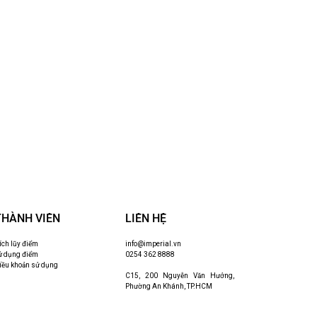
THÀNH VIÊN
LIÊN HỆ
ích lũy điểm
info@imperial.vn
ử dụng điểm
0254 362 8888
iều khoản sử dụng
C15, 200 Nguyễn Văn Hưởng,
Phường An Khánh, TP.HCM