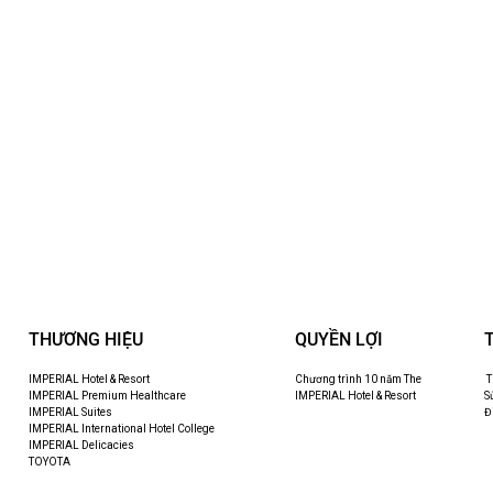
THƯƠNG HIỆU
QUYỀN LỢI
IMPERIAL Hotel & Resort
Chương trình 10 năm The
T
IMPERIAL Premium Healthcare
IMPERIAL Hotel & Resort
S
IMPERIAL Suites
Đ
IMPERIAL International Hotel College
IMPERIAL Delicacies
TOYOTA