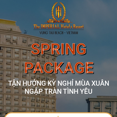
SPRING
PACKAGE
TẬN HƯỞNG KỲ NGHỈ MÙA XUÂN
NGẬP TRÀN TÌNH YÊU