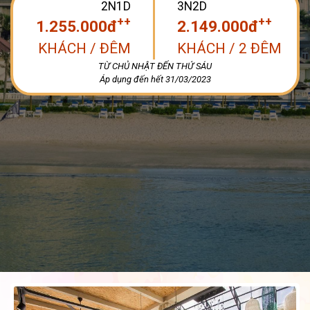
2N1D
3N2D
++
++
1.255.000đ
2.149.000đ
KHÁCH / ĐÊM
KHÁCH / 2 ĐÊM
TỪ CHỦ NHẬT ĐẾN THỨ SÁU
Áp dụng đến hết 31/03/2023