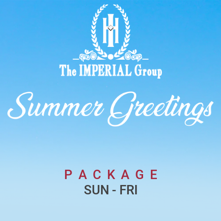
P A C K A G E
SUN - FRI